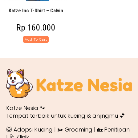
Katze Inc T-Shirt – Calvin
Rp
160.000
Add To Cart
Katze Nesia 🐾
Tempat terbaik untuk kucing & anjingmu 💕
🐱 Adopsi Kucing | ✂️ Grooming | 🏡 Penitipan
| 🩺 Klinik