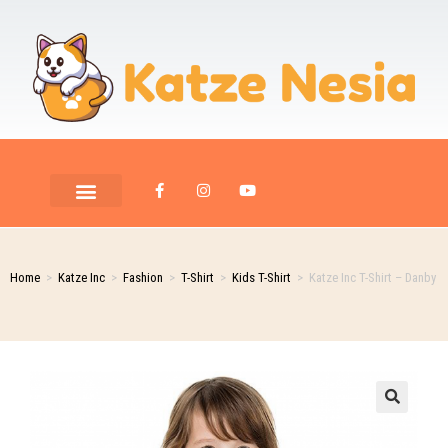
PET ROOM CARE
PET PHOTOGRAPHY
Home
>
Katze Inc
>
Fashion
>
T-Shirt
>
Kids T-Shirt
>
Katze Inc T-Shirt – Danby
🔍