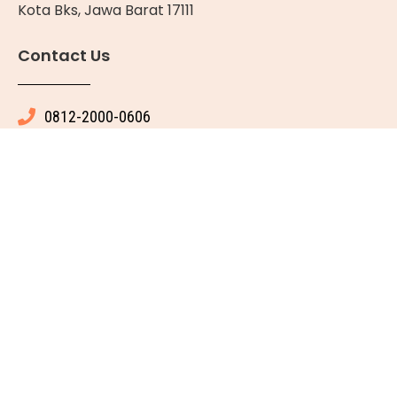
Kota Bks, Jawa Barat 17111
Contact Us
0812-2000-0606
info@katzenesia.com
Operational Hours
Setiap Hari : 08.00 WIB - 19.00 WIB
© 2025 All rights reserved
Made with ❤ by Katze Nesia