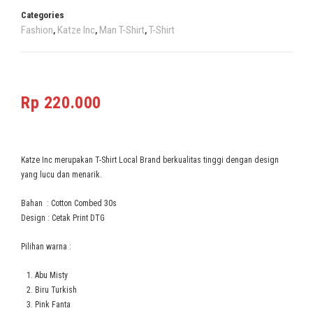
Categories
Fashion
Katze Inc
Man T-Shirt
T-Shirt
,
,
,
Rp
220.000
Katze Inc merupakan T-Shirt Local Brand berkualitas tinggi dengan design
yang lucu dan menarik.
Bahan : Cotton Combed 30s
Design : Cetak Print DTG
Pilihan warna :
Abu Misty
Biru Turkish
Pink Fanta