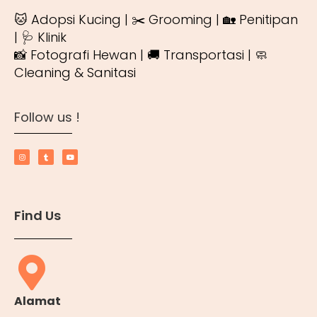
🐱 Adopsi Kucing | ✂️ Grooming | 🏡 Penitipan
| 🩺 Klinik
📸 Fotografi Hewan | 🚚 Transportasi | 🧼
Cleaning & Sanitasi
Follow us !
Find Us
Alamat