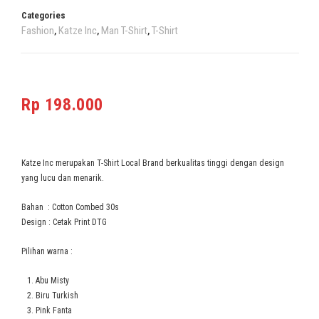
Categories
Fashion
Katze Inc
Man T-Shirt
T-Shirt
,
,
,
Rp
198.000
Katze Inc merupakan T-Shirt Local Brand berkualitas tinggi dengan design
yang lucu dan menarik.
Bahan : Cotton Combed 30s
Design : Cetak Print DTG
Pilihan warna :
Abu Misty
Biru Turkish
Pink Fanta