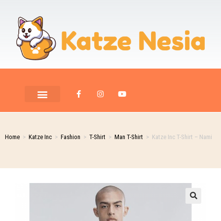
Home
>
Katze Inc
>
Fashion
>
T-Shirt
>
Man T-Shirt
>
Katze Inc T-Shirt – Nami