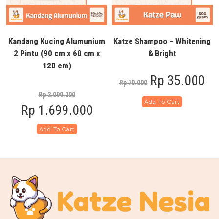
Kandang Kucing Alumunium
Katze Shampoo – Whitening
2 Pintu (90 cm x 60 cm x
& Bright
120 cm)
Rp
35.000
Rp
70.000
Rp
2.099.000
Add To Cart
Rp
1.699.000
Add To Cart