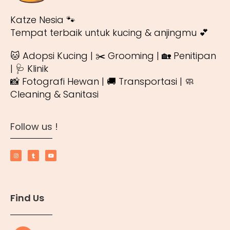
Katze Nesia 🐾
Tempat terbaik untuk kucing & anjingmu 💕
🐱 Adopsi Kucing | ✂️ Grooming | 🏡 Penitipan
| 🩺 Klinik
📸 Fotografi Hewan | 🚚 Transportasi | 🧼
Cleaning & Sanitasi
Follow us !
Find Us