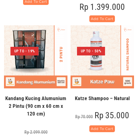
Add To Cart
Rp
1.399.000
Add To Cart
UP TO - 19%
UP TO - 50%
Kandang Kucing Alumunium
Katze Shampoo – Natural
2 Pintu (90 cm x 60 cm x
Rp
35.000
120 cm)
Rp
70.000
Add To Cart
Rp
2.099.000