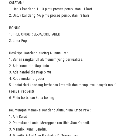
CATATAN !
1. Untuk kandang 1 – 3 pintu proses pembuatan : 1 hari
2. Untuk kandang 4-6 pintu proses pembuatan : 3 hari
BONUS :
1. FREE ONGKIR SE-JABODETABEK
2. Litter Pup
Deskripsi Kandang Kucing Alumunium :
1. Bahan rangka full alumunium yang berkualitas.
2. Ada kunci disetiap pintu
3. Ada handel disetiap pintu
4. Roda mudah digeser
5. Lantai dari kandang berbahan keramik dan mempunyai banyak motif
(sesuai request)
6. Pintu berbahan kaca bening
Keuntungan Memakai Kandang Alumunium Katze Paw :
1. Anti Karat.
2. Permukaan Lantai Menggunakan Ubin Atau Keramik.
3. Memiliki Kunci Sendiri.
4. Memilik Sekat Atau Pembatas Di Tengahnya.