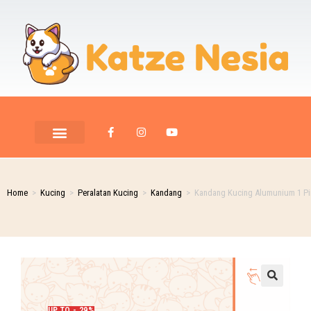
Home
>
Kucing
>
Peralatan Kucing
>
Kandang
>
Kandang Kucing Alumunium 1 Pin
UP TO - 29%