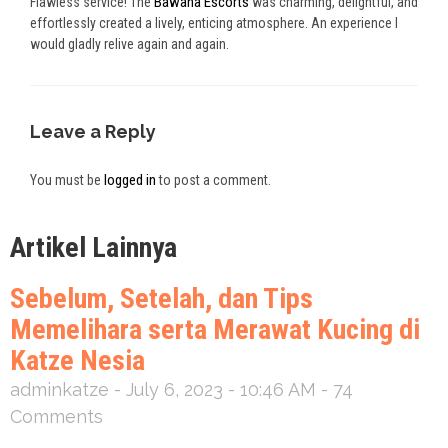
Bawana Escorts
Flawless service! The
was charming, delightful, and
effortlessly created a lively, enticing atmosphere. An experience I
would gladly relive again and again.
Leave a Reply
logged in
You must be
to post a comment.
Artikel Lainnya
Sebelum, Setelah, dan Tips
Memelihara serta Merawat Kucing di
Katze Nesia
adminkatze
July 6, 2023
10:46 AM
74
Comments