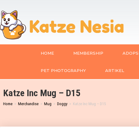
HOME
MEMBERSHIP
ADOPSI
PET PHOTOGRAPHY
ARTIKEL
Katze Inc Mug – D15
Home
>
Merchandise
>
Mug
>
Doggy
>
Katze Inc Mug – D15