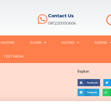
Contact Us
081220000606
 KUCING
KLINIK
KUCING
ANJING
TESTIMONI
Bagikan :
Facebook
Telegram