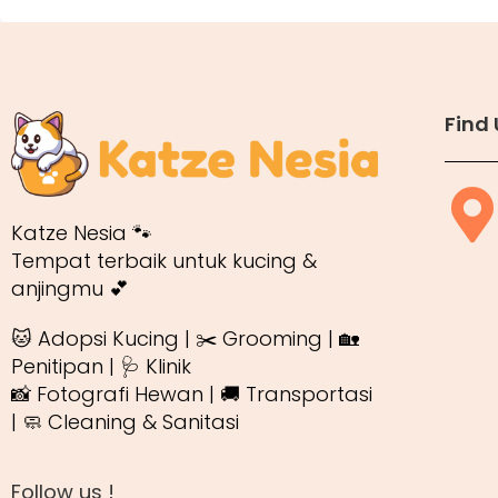
Find 
Katze Nesia 🐾
Tempat terbaik untuk kucing &
anjingmu 💕
🐱 Adopsi Kucing | ✂️ Grooming | 🏡
Penitipan | 🩺 Klinik
📸 Fotografi Hewan | 🚚 Transportasi
| 🧼 Cleaning & Sanitasi
Follow us !