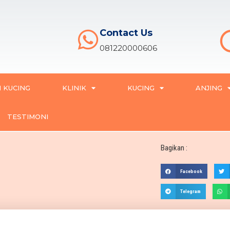
Contact Us
081220000606
 KUCING
KLINIK
KUCING
ANJING
TESTIMONI
Bagikan :
Facebook
Telegram