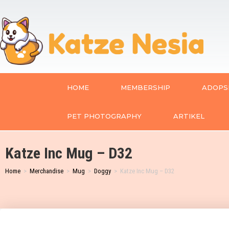
HOME
MEMBERSHIP
ADOPSI
PET PHOTOGRAPHY
ARTIKEL
Katze Inc Mug – D32
Home
>
Merchandise
>
Mug
>
Doggy
>
Katze Inc Mug – D32