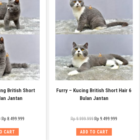
ng British Short
Furry – Kucing British Short Hair 6
lan Jantan
Bulan Jantan
Rp
8.499.999
Rp
9.499.999
9
Rp
9.999.999
O CART
ADD TO CART