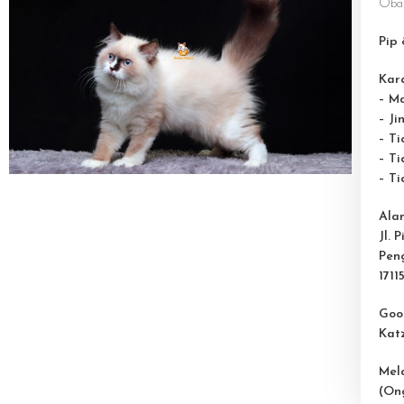
Obat
Pip 
Kara
– M
– Ji
– T
– Ti
– T
Ala
Jl. 
Pen
1711
Goo
Kat
Mel
(On