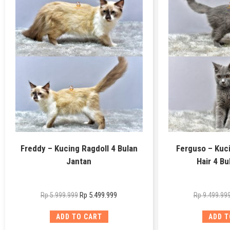
Freddy – Kucing Ragdoll 4 Bulan
Ferguso – Kuci
Jantan
Hair 4 Bu
Rp
5.499.999
Rp
5.999.999
Rp
9.499.99
ADD TO CART
ADD T