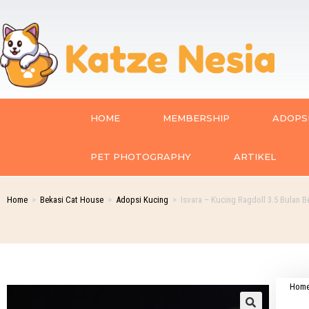
HOME
MEMBERSHIP
ADOPSI
PET PHOTOGRAPHY
ARTIKEL
Home
>
Bekasi Cat House
>
Adopsi Kucing
>
Isvara – Kucing Ragdoll 3.5 Bulan B
Hom