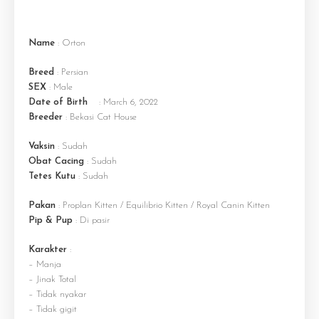
Name
: Orton
Breed
: Persian
SEX
: Male
Date of Birth
: March 6, 2022
Breeder
: Bekasi Cat House
Vaksin
: Sudah
Obat Cacing
: Sudah
Tetes Kutu
: Sudah
Pakan
: Proplan Kitten / Equilibrio Kitten / Royal Canin Kitten
Pip & Pup
: Di pasir
Karakter
:
– Manja
– Jinak Total
– Tidak nyakar
– Tidak gigit