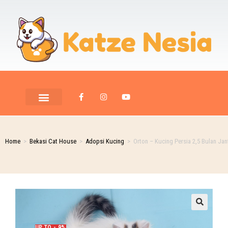
Home
>
Bekasi Cat House
>
Adopsi Kucing
>
Orton – Kucing Persia 2,5 Bulan Jan
UP TO - 9%