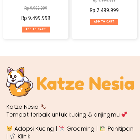
Rp
2.999.999
Rp
9.999.999
Rp
2.499.999
Rp
9.499.999
ADD TO CART
ADD TO CART
Katze Nesia
Tempat terbaik untuk kucing & anjingmu
Adopsi Kucing |
Grooming |
Penitipan
|
Klinik